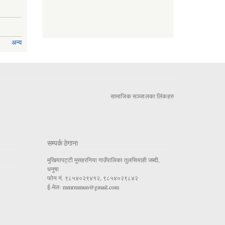
अन्य
सामाजिक सञ्जालका लिंकहरु
सम्पर्क ठेगाना
मुखियापट्टी मुसहरनिया गाउँपालिका तुलसियाही जब्दी,
धनुषा
फोन नं. ९८५४०२९४१२, ९८५४०२९८४२
ई-मेलः
mmrmmun@gmail.com