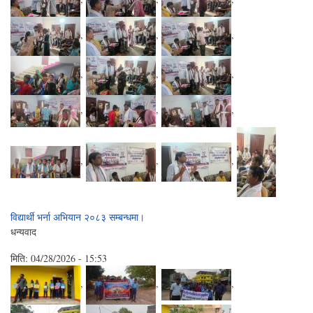
,
,
,
,
,
,
,
,
,
,
,
,
विद्यार्थी भर्ना अभियान २०८३ सम्बन्धमा।
धन्यवाद
मिति:
04/28/2026 - 15:53
,
,
,