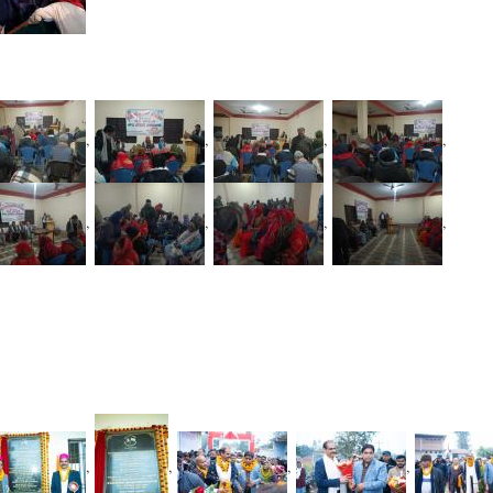
,
,
,
,
,
,
,
,
,
,
,
,