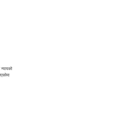
 न्यायको
ुभएकोमा