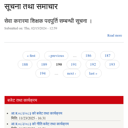
सूचना तथा समाचार
सेवा करारमा शिक्षक पदपूर्ति सम्बन्धी सूचना ।
Submitted on:
Thu, 02/15/2024 - 12:59
abo
Read more
स
करार
शिक्
पदपूर
« first
‹ previous
…
186
187
सम्बन
Pages
190
सूच
188
189
191
192
193
194
…
next ›
last »
बजेट तथा कार्यक्रम
आ.ब.०८२/०८३ को बजेट तथा कार्यक्रम
मिति:
11/23/2025 - 16:31
आ.ब.०८२/०८३ को नीति बजेट तथा कार्यक्रम