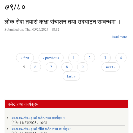
७९/८०
लोक सेवा तयारी कक्षा संचालन तथा उदघाट्न सम्बन्धमा ।
Submitted on:
Thu, 05/25/2023 - 18:12
ab
Read more
लोक 
त
क
संच
« first
‹ previous
1
2
3
4
Pages
5
उदघा
6
7
8
9
…
next ›
सम्बन
last »
बजेट तथा कार्यक्रम
आ.ब.०८२/०८३ को बजेट तथा कार्यक्रम
मिति:
11/23/2025 - 16:31
आ.ब.०८२/०८३ को नीति बजेट तथा कार्यक्रम